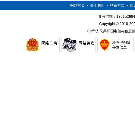
网站首页
-
关于我们
-
联系方式
-
欢
业务咨询：136152994
Copyright © 2018-
《中华人民共和国电信与信息