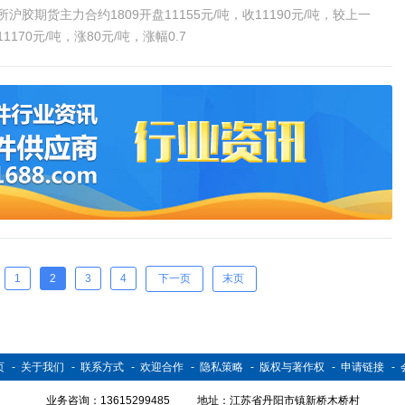
沪胶期货主力合约1809开盘11155元/吨，收11190元/吨，较上一
170元/吨，涨80元/吨，涨幅0.7
1
2
3
4
下一页
末页
页
-
关于我们
-
联系方式
-
欢迎合作
-
隐私策略
-
版权与著作权
-
申请链接
-
业务咨询：13615299485
地址：江苏省丹阳市镇新桥木桥村