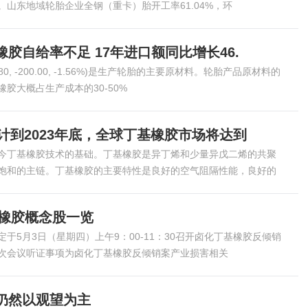
。山东地域轮胎企业全钢（重卡）胎开工率61.04%，环
胶自给率不足 17年进口额同比增长46.
80, -200.00, -1.56%)是生产轮胎的主要原材料。轮胎产品原材料的
胶大概占生产成本的30-50%
预计到2023年底，全球丁基橡胶市场将达到
今丁基橡胶技术的基础。丁基橡胶是异丁烯和少量异戊二烯的共聚
饱和的主链。丁基橡胶的主要特性是良好的空气阻隔性能，良好的
基橡胶概念股一览
于5月3日（星期四）上午9：00-11：30召开卤化丁基橡胶反倾销
次会议听证事项为卤化丁基橡胶反倾销案产业损害相关
仍然以观望为主