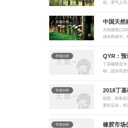
临。景气上升
中国天然橡
市场分析
天然橡胶(125
成本构成中。橡
QYR：
市场分析
丁基橡胶是当
物，提供高度
2018丁
市场分析
据悉，商务部定
案听证会，本
橡胶市场
市场分析