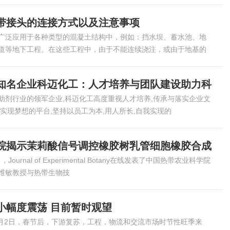
带接头的连接方式以及注意事项
广泛应用于各种类型的混凝土结构中，例如：挡水坝、蓄水池、地
道等地下工程。在这些工程中，由于不能连续浇注，或由于地基的
知名企业科迈化工：人才培养与团队建设助力科
助剂行业的领军企业,科迈化工高度重视人才培养,传承与落实企业文
建实现梦想的平台,坚持以员工为本,用人所长,自我实现的
院揭示茉莉酸信号调控橡胶树乳管细胞橡胶合成
，Journal of Experimental Botany在线发表了中国热带农业科学院
维敏教授与热带生物技
小幅度震荡 目前暂时观望
年3月2日，春节后，下游复苏，工程，物流和交流市场时节性旺季来